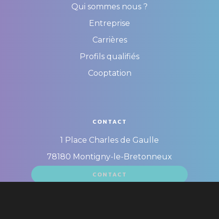
Qui sommes nous ?
Entreprise
Carrières
Profils qualifiés
Cooptation
CONTACT
1 Place Charles de Gaulle
78180 Montigny-le-Bretonneux
CONTACT